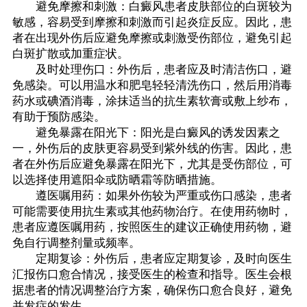
避免摩擦和刺激：白癜风患者皮肤部位的白斑较为
敏感，容易受到摩擦和刺激而引起炎症反应。因此，患
者在出现外伤后应避免摩擦或刺激受伤部位，避免引起
白斑扩散或加重症状。
及时处理伤口：外伤后，患者应及时清洁伤口，避
免感染。可以用温水和肥皂轻轻清洗伤口，然后用消毒
药水或碘酒消毒，涂抹适当的抗生素软膏或敷上纱布，
有助于预防感染。
避免暴露在阳光下：阳光是白癜风的诱发因素之
一，外伤后的皮肤更容易受到紫外线的伤害。因此，患
者在外伤后应避免暴露在阳光下，尤其是受伤部位，可
以选择使用遮阳伞或防晒霜等防晒措施。
遵医嘱用药：如果外伤较为严重或伤口感染，患者
可能需要使用抗生素或其他药物治疗。在使用药物时，
患者应遵医嘱用药，按照医生的建议正确使用药物，避
免自行调整剂量或频率。
定期复诊：外伤后，患者应定期复诊，及时向医生
汇报伤口愈合情况，接受医生的检查和指导。医生会根
据患者的情况调整治疗方案，确保伤口愈合良好，避免
并发症的发生。