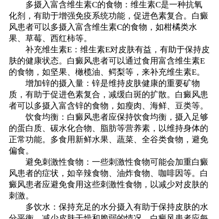
多摄入富含维生素C的食物：维生素C是一种抗氧
化剂，有助于增强免疫系统功能，促进色素复合。白癜
风患者可以多摄入富含维生素C的食物，如柑橘类水
果、草莓、西红柿等。
补充维生素E：维生素E对皮肤有益，有助于保持皮
肤的健康状态。白癜风患者可以通过食用富含维生素E
的食物，如坚果、橄榄油、鳄梨等，来补充维生素E。
增加锌的摄入量：锌是维持皮肤健康的重要矿物
质，有助于促进色素复合，减缓白斑的扩散。白癜风患
者可以多摄入富含锌的食物，如瘦肉、海鲜、豆类等。
饮食均衡：白癜风患者应保持饮食均衡，摄入足够
的蛋白质、碳水化合物、脂肪等营养素，以维持身体的
正常功能。多食用新鲜水果、蔬菜、全谷类食物，避免
偏食。
避免刺激性食物：一些刺激性食物可能会加重白癜
风患者的症状，如辛辣食物、油炸食物、咖啡因等。白
癜风患者应避免食用这些刺激性食物，以减少对皮肤的
刺激。
多饮水：保持充足的水分摄入有助于保持皮肤的水
分平衡，减少皮肤干燥和脆弱的情况。白癜风患者应每