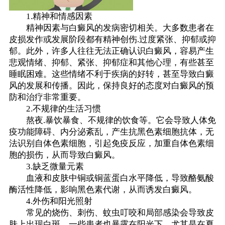
1.精神和情感因素
精神因素与白癜风的发病密切相关。大多数患者在
皮损发作或发展阶段都有精神创伤.过度紧张、抑郁或抑
郁。此外，许多人往往无法正确认识白癜风，容易产生
悲观情绪、抑郁、紧张、抑郁症和其他心理，有些甚至
睡眠困难。这些情绪不利于疾病的好转，甚至导致白癜
风的发展和传播。因此，保持良好的态度对白癜风的预
防和治疗非常重要。
2.不规律的生活习惯
熬夜.暴饮暴食、不规律的饮食等。它会导致人体免
疫功能障碍、内分泌紊乱，产生抗黑色素细胞抗体，无
法识别自体色素细胞，引起免疫反应，加重自体色素细
胞的损伤，从而导致白癜风。
3.缺乏微量元素
血液和皮肤中铜或铜蓝蛋白水平降低，导致酪氨酸
酶活性降低，影响黑色素代谢，从而诱发白癜风。
4.外伤和阳光照射
常见的烧伤、刺伤、蚊虫叮咬和局部感染会导致皮
肤上出现白斑。一些患者也暴露在阳光下，尤其是在夏